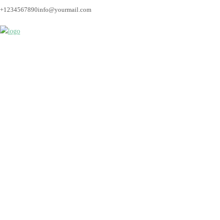
+1234567890
info@yourmail.com
hochzeitsfotograf_br