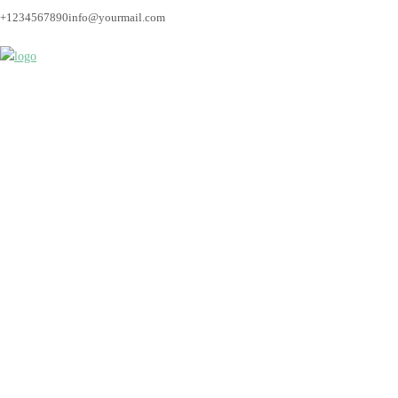
+1234567890
info@yourmail.com
hochzeitsfotograf_br