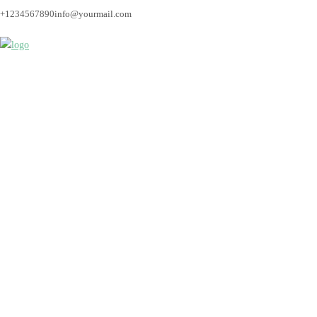
+1234567890
info@yourmail.com
Fotograf_Bremen_Hoc