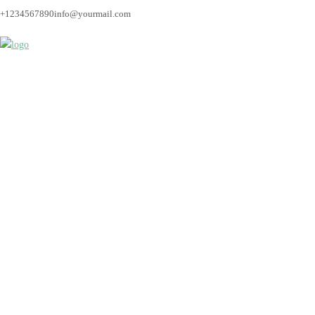
+1234567890
info@yourmail.com
Fotograf_Bremen_Hoc