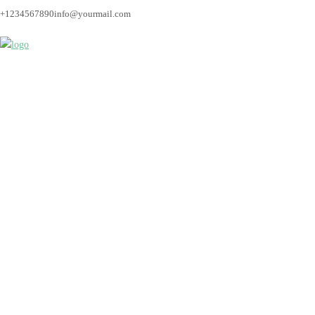
+1234567890
info@yourmail.com
Fotograf_Bremen_Hoc