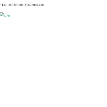
+1234567890
info@yourmail.com
Fotograf_Bremen_Hoc