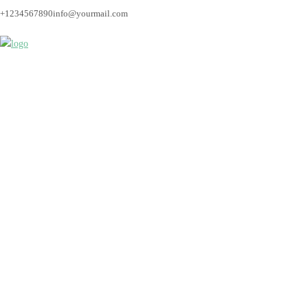
+1234567890
info@yourmail.com
Bremen_Fotograf_Hoc