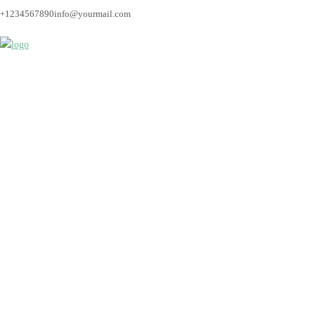
+1234567890
info@yourmail.com
Bremen_hochzeitsfoto