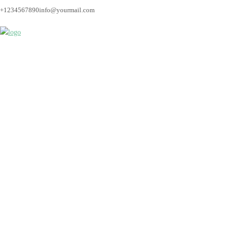
+1234567890
info@yourmail.com
Bremen_hochzeitsfoto