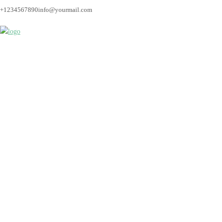
+1234567890
info@yourmail.com
Bremen_hochzeitsfoto