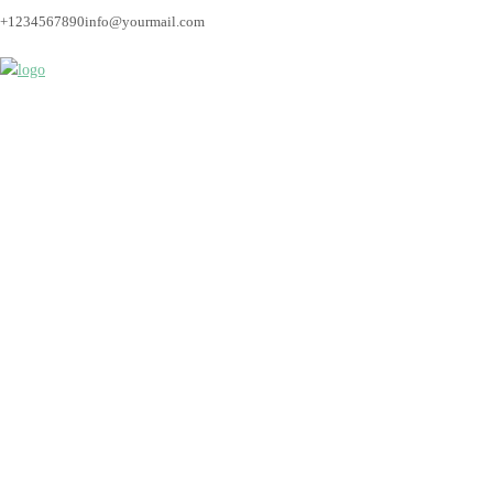
+1234567890
info@yourmail.com
Bremen_hochzeitsfoto