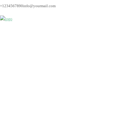
+1234567890
info@yourmail.com
Bremen_hochzeitsfoto