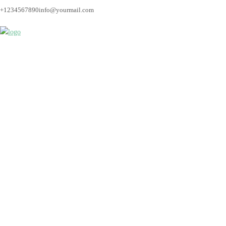
+1234567890
info@yourmail.com
Bremen_hochzeitsfoto