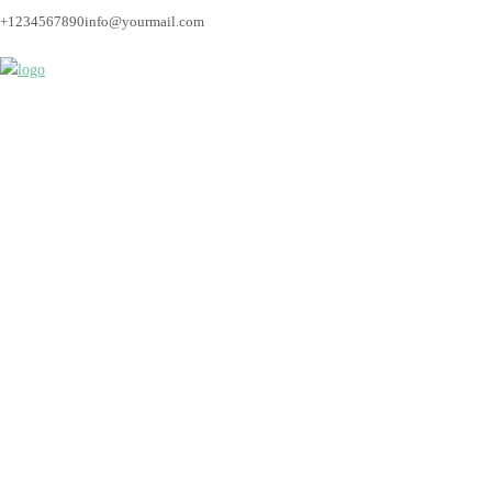
+1234567890
info@yourmail.com
Bremen_hochzeitsfoto