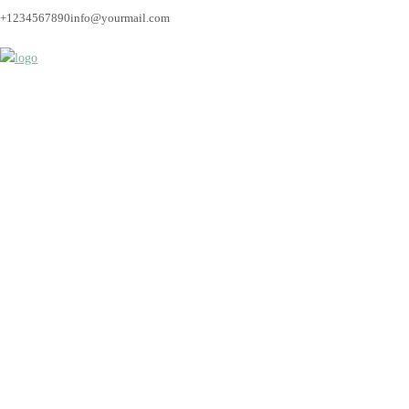
+1234567890
info@yourmail.com
Bremen_hochzeitsfoto