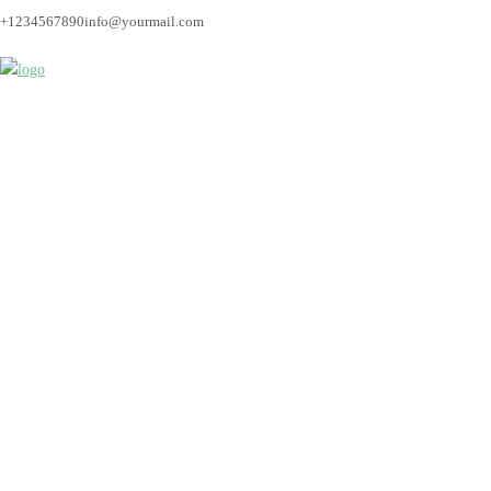
+1234567890
info@yourmail.com
Bremen_hochzeitsfoto