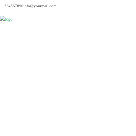
+1234567890
info@yourmail.com
Bremen_hochzeitsfoto