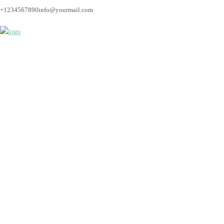
+1234567890
info@yourmail.com
Bremen_hochzeitsfoto