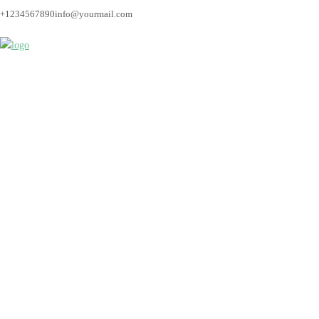
+1234567890
info@yourmail.com
hochzeitsfotos_breme