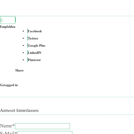
0
Empfehlen
Facebook
Twitter
Google Plus
LinkedIN
Pinterest
Share
Getagged in
Antwort hinterlassen
Name*
E-Mail*