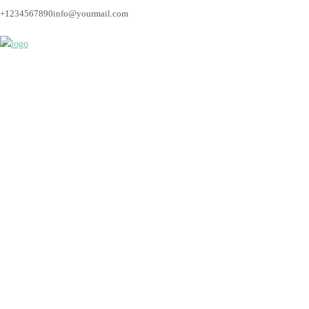
+1234567890
info@yourmail.com
hochzeitsfotos_breme