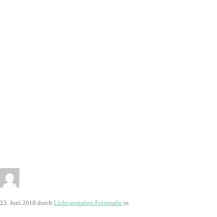
8175
23. Juni 2018
durch
Licht-gestalten Fotografie
in