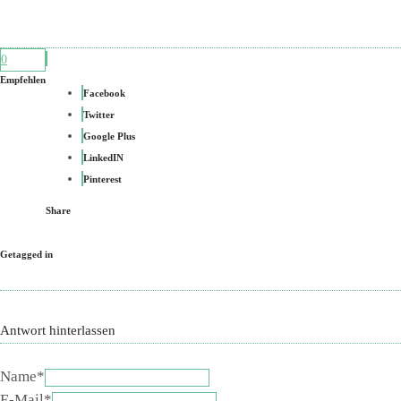
0
Empfehlen
Facebook
Twitter
Google Plus
LinkedIN
Pinterest
Share
Getagged in
Antwort hinterlassen
Name*
E-Mail*