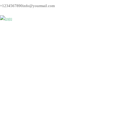
+1234567890
info@yourmail.com
hochzeitsfotos_breme