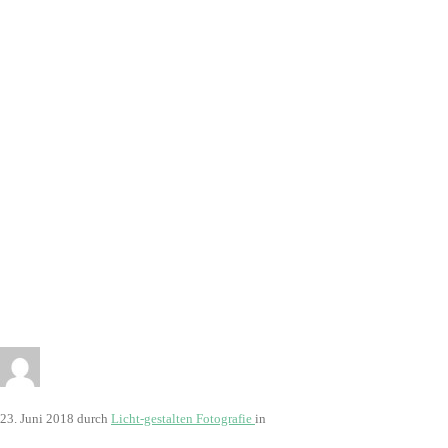
7598
23. Juni 2018
durch
Licht-gestalten Fotografie
in