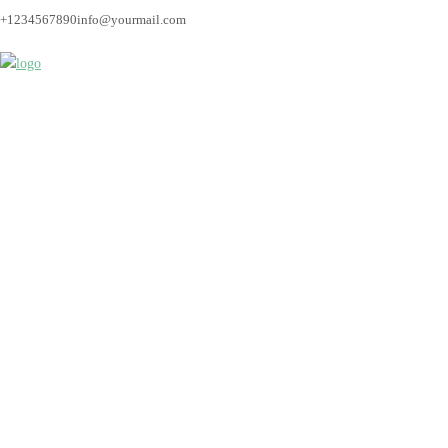
+1234567890
info@yourmail.com
hochzeitsfotos_breme