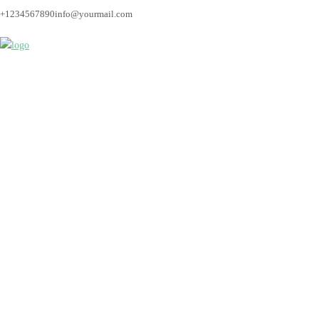
+1234567890
info@yourmail.com
hochzeit_fotograf_br