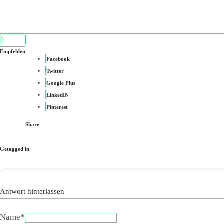
0
Empfehlen
Facebook
Twitter
Google Plus
LinkedIN
Pinterest
Share
Getagged in
Antwort hinterlassen
Name*