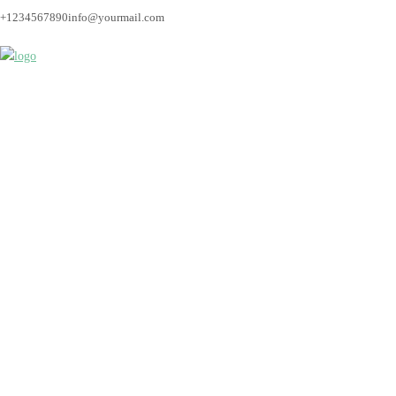
+1234567890
info@yourmail.com
hochzeit_fotograf_br