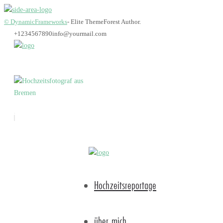
© DynamicFrameworks
- Elite ThemeForest Author.
+1234567890
info@yourmail.com
hochzeit_fotograf_b
Hochzeitsreportage
über mich