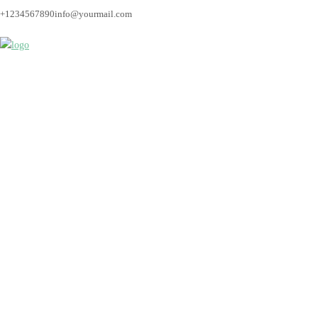
+1234567890
info@yourmail.com
Bremen_Fotograf_Hoc