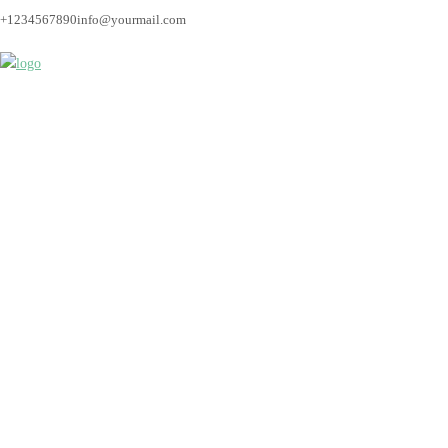
+1234567890
info@yourmail.com
Bremen_Fotograf_Hoc