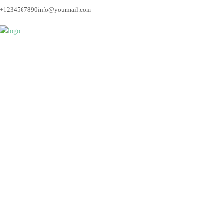
+1234567890
info@yourmail.com
hochzeitsfotograf_br