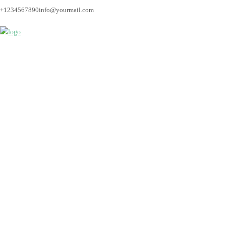
+1234567890
info@yourmail.com
Hochzeit_Bremen_Hoc