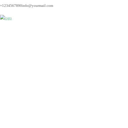
+1234567890
info@yourmail.com
Hochzeit_Bremen_Hoc