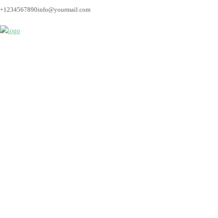
+1234567890
info@yourmail.com
Hochzeit_Bremen_Hoc