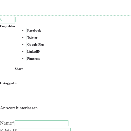
0
Empfehlen
Facebook
Twitter
Google Plus
LinkedIN
Pinterest
Share
Getagged in
Antwort hinterlassen
Name*
E-Mail*