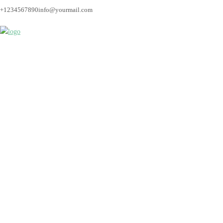
+1234567890
info@yourmail.com
Hochzeit_Bremen_Hoc