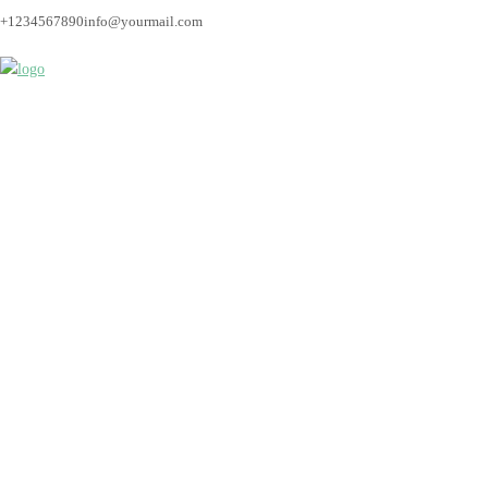
+1234567890
info@yourmail.com
heldom-3971