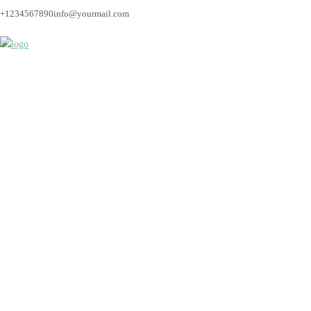
+1234567890
info@yourmail.com
heldom-3047