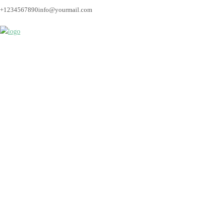
+1234567890
info@yourmail.com
heldom-2801