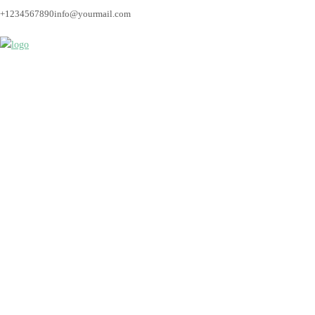
+1234567890
info@yourmail.com
Bremen_Hochzeitsfot