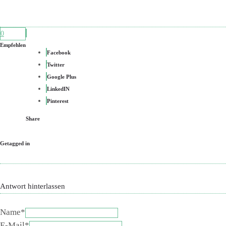
0
Empfehlen
Facebook
Twitter
Google Plus
LinkedIN
Pinterest
Share
Getagged in
Antwort hinterlassen
Name*
E-Mail*