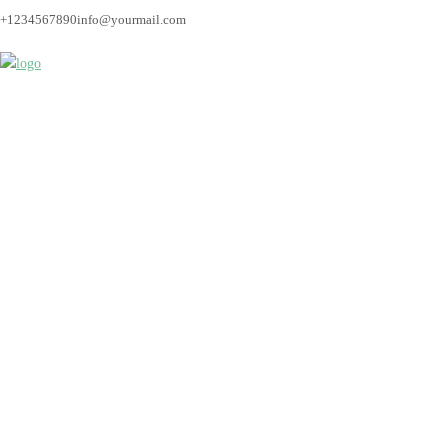
+1234567890
info@yourmail.com
Bremen_Hochzeitsfot