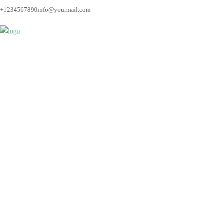
+1234567890
info@yourmail.com
Bremen_Hochzeitsfot