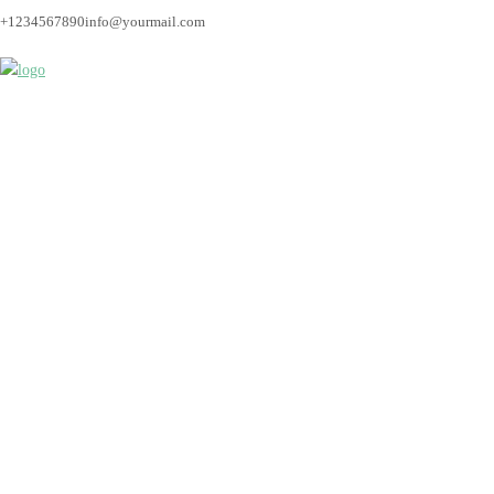
+1234567890
info@yourmail.com
Bremen_Hochzeitsfot