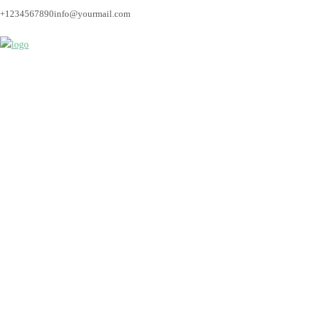
+1234567890
info@yourmail.com
Hochzeit_Bremen_Hoc