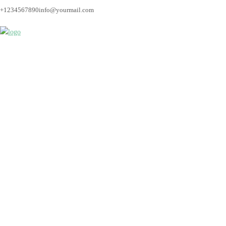
+1234567890
info@yourmail.com
hochzeit_biricimflori