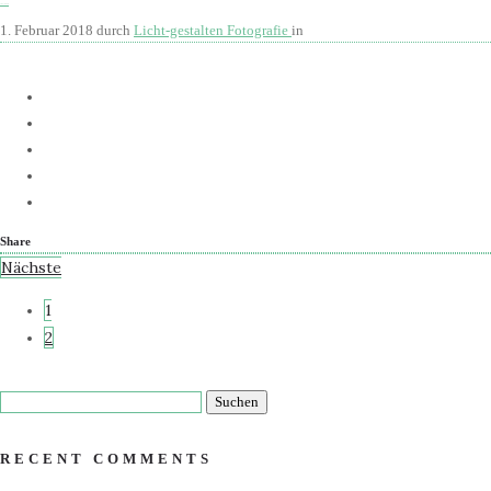
Verena und Sven
1. Februar 2018
durch
Licht-gestalten Fotografie
in
Mehr
Share
Nächste
1
2
RECENT COMMENTS