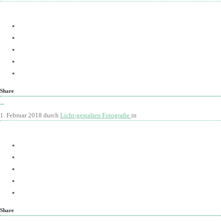
Mehr
Share
Best of — Hochzeitsfotos
1. Februar 2018
durch
Licht-gestalten Fotografie
in
Mehr
Share