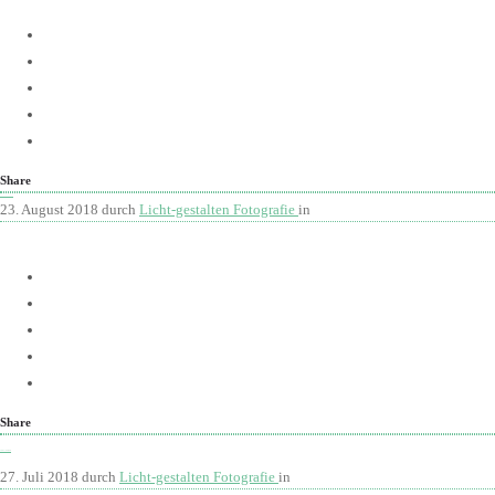
Share
Saskia und Marko
23. August 2018
durch
Licht-gestalten Fotografie
in
Mehr
Share
Katharina und Stephan
27. Juli 2018
durch
Licht-gestalten Fotografie
in