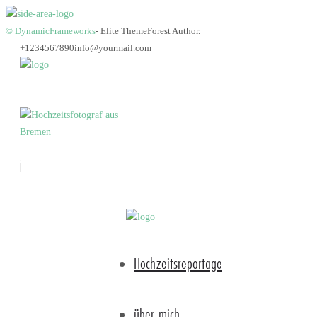
© DynamicFrameworks
- Elite ThemeForest Author.
+1234567890
info@yourmail.com
katharinastephan_cov
Hochzeitsreportage
über mich