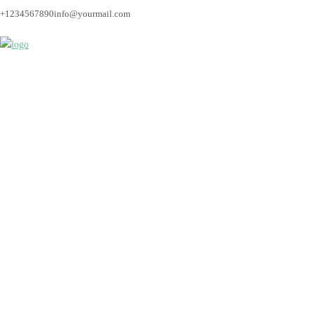
+1234567890
info@yourmail.com
hochzeitsfotograf_br